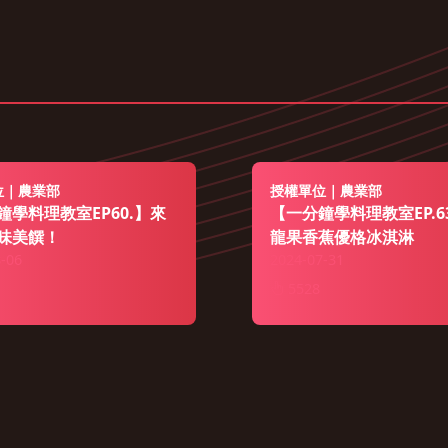
位｜農業部
授權單位｜農業部
鐘學料理教室EP60.】來
【一分鐘學料理教室EP.6
味美饌！
龍果香蕉優格冰淇淋
-06
2024-07-31
5528