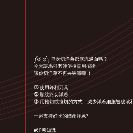
༼ಢ_ಢ༽ 每次切洋蔥都淚流滿面嗎？
今天讓馬可老師傳授實用招術
讓你切洋蔥不再哭哭啼啼 ！
⓵ 使用鋒利刀具
⓶ 順紋路切洋蔥
⓷ 用推切或拉切的方式，減少洋蔥細胞被破壞
一起支持好吃的國產洋蔥?
#洋蔥知識