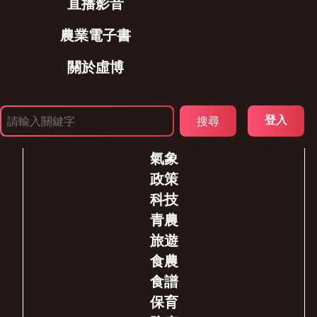
直播影音
農業電子書
關於虛博
登入
氣象
政策
科技
青農
旅遊
食農
食譜
保育