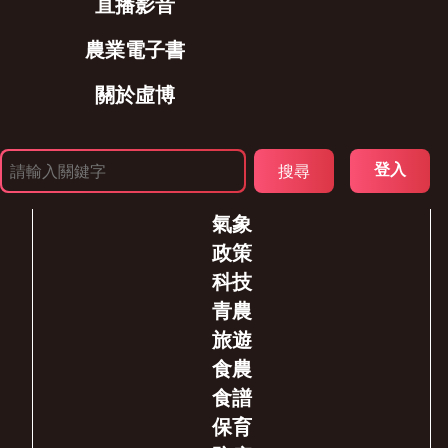
直播影音
農業電子書
關於虛博
登入
氣象
政策
科技
青農
旅遊
食農
食譜
保育