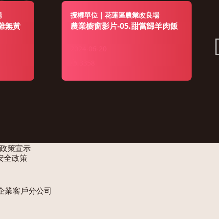
場
授權單位｜花蓮區農業改良場
土雞無黃
農業櫥窗影片-05.甜當歸羊肉飯
2024-06-20
3358
政策宣示
安全政策
企業客戶分公司