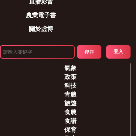
直播影音
農業電子書
關於虛博
登入
氣象
政策
科技
青農
旅遊
食農
食譜
保育