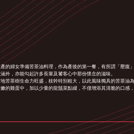
生產的婦女準備苦茶油料理，作為產後的第一餐，有所謂「壓腹
意涵外，亦能勾起許多長輩及饕客心中那份懷念的滋味。
當地苦茶樹生命力旺盛，枝幹特別粗大，以此風味獨具的苦茶油
滑嫩的雞蛋中，加以少量的龍鬚菜點綴，不僅增添其清脆的口感