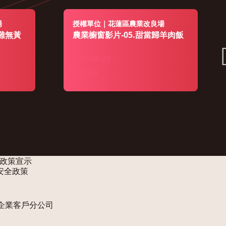
場
授權單位｜花蓮區農業改良場
土雞無黃
農業櫥窗影片-05.甜當歸羊肉飯
2024-06-20
3359
政策宣示
安全政策
企業客戶分公司