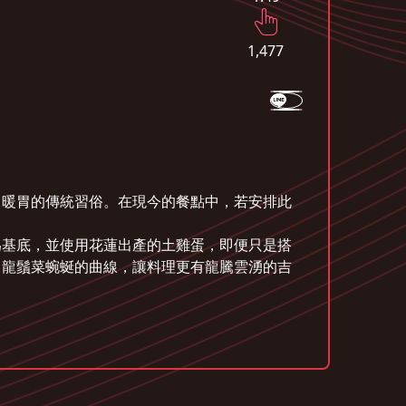
1,477
」暖胃的傳統習俗。在現今的餐點中，若安排此
為基底，並使用花蓮出產的土雞蛋，即便只是搭
，龍鬚菜蜿蜒的曲線，讓料理更有龍騰雲湧的吉