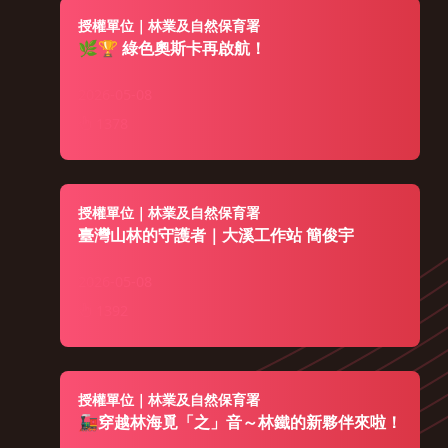
完整樣貌回到大家眼前。
授權單位｜林業及自然保育署
🌿🏆 綠色奧斯卡再啟航！
這裡不只有國產林業、森林生態等主題特展，也把臺灣特有種、
瀕危植物與各式森林選品帶進五大綠意空間，成為臺北都會區最
2026-05-08
美的山林入口。
1378
2026年6月11日，在奧地利維也納舉行的「2026全球卓越建設
獎頒獎典禮」中，我們的「總督府山林課宿舍群修復及活化再利
用x0km」，榮獲文化資產類金獎。
授權單位｜林業及自然保育署
臺灣山林的守護者｜大溪工作站 簡俊宇
一起透過影片，看看百年老樹與老屋相存相依的轉變，也看見我
2026-05-08
們如何帶著百年林業記憶，繼續往前走。
1392
授權單位｜林業及自然保育署
🚂穿越林海覓「之」音～林鐵的新夥伴來啦！