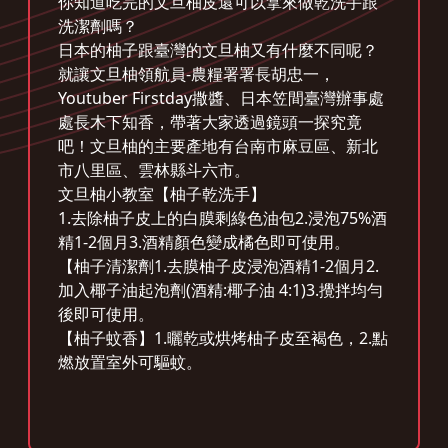
你知道吃完的文旦柚皮還可以拿來做乾洗手跟
洗潔劑嗎？
日本的柚子跟臺灣的文旦柚又有什麼不同呢？
就讓文旦柚領航員-農糧署署長胡忠一，
Youtuber Firstday撒醬、日本笠間臺灣辦事處
處長木下知香，帶著大家透過鏡頭一探究竟
吧！文旦柚的主要產地有台南市麻豆區、新北
市八里區、雲林縣斗六市。
文旦柚小教室【柚子乾洗手】
1.去除柚子皮上的白膜剩綠色油包2.浸泡75%酒
精1-2個月3.酒精顏色變成橘色即可使用。
【柚子清潔劑1.去膜柚子皮浸泡酒精1-2個月2.
加入椰子油起泡劑(酒精:椰子油 4:1)3.攪拌均勻
後即可使用。
【柚子蚊香】1.曬乾或烘烤柚子皮至褐色，2.點
燃放置室外可驅蚊。