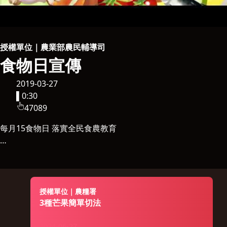
授權單位｜農業部農民輔導司
食物日宣傳
2019-03-27
▌
0:30
47089
每月15食物日 落實全民食農教育
農委會為推廣食農教育，將每月15(音同食物)日訂為「食物
日」，搭配「三要一不要」口訣，第一要是「在地食材當季
吃」、第二要是「揪人共食快樂吃」、第三要是「原型食物真好
吃」、第四則是「不要浪費食物適量吃」。邀請全民不管是在家
授權單位｜農糧署
用餐或外食都能食當季吃在地、與人共享餐食美味、購買原型食
3種芒果簡單切法
物烹調，最重要是珍惜食物，不要浪費，也不要過量飲食，對地
球環境友善，也形塑個人健康飲食習慣。
2024-06-27