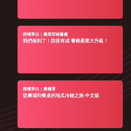
輔導處-農業推廣科
15597
授權單位｜農業部秘書處
我們做到了！防疫有成 養豬產業大升級！
2024-06-18
13851
授權單位｜農糧署
從農場到餐桌的地瓜冷鏈之旅-中文版
2025-02-18
13029