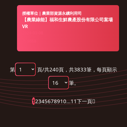
授權單位｜農業部資源永續利用司
【農業綠能】福和生鮮農產股份有限公司案場
VR
2024-03-08
9868
第
頁/共240頁，共3833筆，
每頁顯示
筆。
1
2
3
4
5
6
7
8
9
10
...
11
下一頁