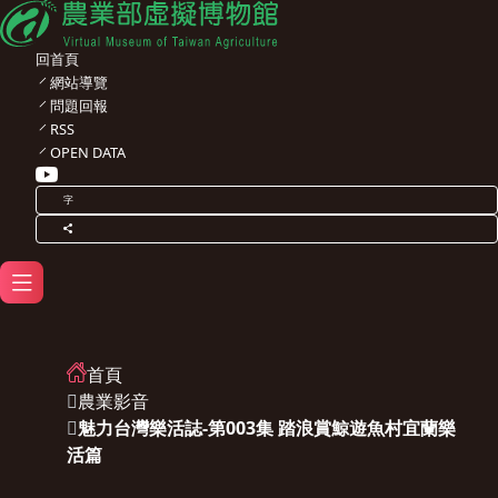
回首頁
網站導覽
問題回報
RSS
OPEN DATA
字
首頁
農業影音
魅力台灣樂活誌-第003集 踏浪賞鯨遊魚村宜蘭樂
活篇