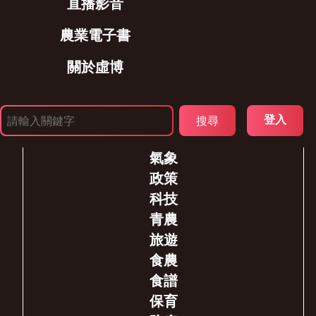
直播影音
農業電子書
關於虛博
登入
氣象
政策
科技
青農
旅遊
食農
食譜
保育