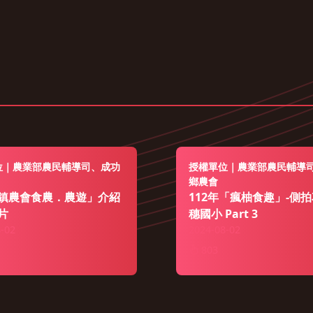
位｜農業部農民輔導司、成功
授權單位｜農業部農民輔導
鄉農會
鎮農會食農．農遊」介紹
112年「瘋柚食趣」-側拍
片
穗國小 Part 3
-02
2024-08-02
803