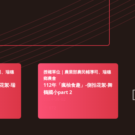
司、瑞穗
授權單位｜農業部農民輔導司、瑞穗
鄉農會
花絮-瑞
112年「瘋柚食趣」-側拍花絮-舞
鶴國小part 2
2024-08-02
672