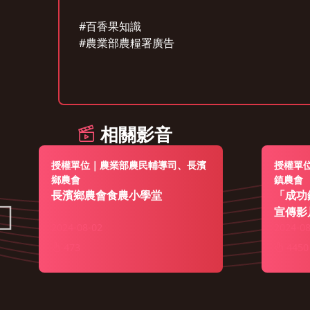
#百香果知識
#農業部農糧署廣告
相關影音
授權單位｜農業部農民輔導司、長濱
授權單
鄉農會
鎮農會
長濱鄉農會食農小學堂
「成功
宣傳影
2024-08-02
2024-08
473
4450