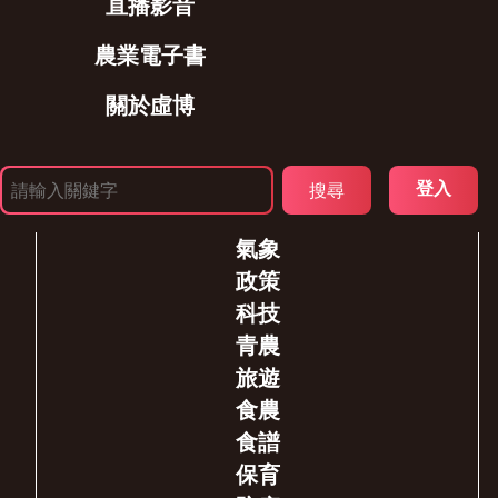
直播影音
農業電子書
關於虛博
登入
氣象
政策
科技
青農
旅遊
食農
食譜
保育