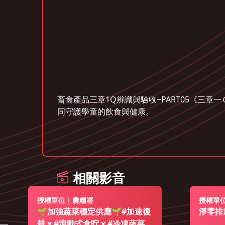
畜禽產品三章1Q辨識與驗收~PART05《
同守護學童的飲食與健康。
相關影音
授權單位｜農糧署
授權單
🌱加強蔬菜穩定供應🌱#加速復
淨零排
耕 x #滾動式倉貯 x #冷凍蔬菜