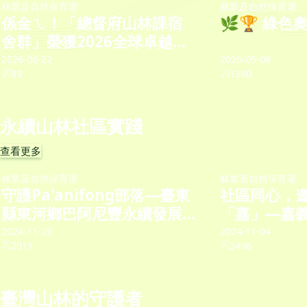
林業及自然保育署
林業及自然保育署
係金ㄟ！「總督府山林課宿
🌿🏆 綠
舍群」榮獲2026全球卓越建
設獎文化資產類金獎！
2026-06-22
2026-05-08
89
1380
永續山林社區實踐
查看更多
林業及自然保育署
林業及自然保育署
守護Pa'anifong部落—臺東
社區同心，
縣東河鄉巴阿尼豐永續發展
「嘉」—嘉
協會
社區
2024-11-29
2024-11-04
2011
2496
臺灣山林的守護者