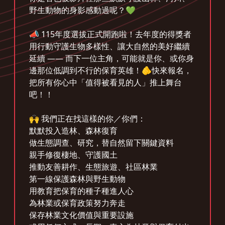
野生動物的身影感動過呢？💚
📣 115年度選拔正式開跑啦！去年度的得獎者
用行動守護生物多樣性、讓大自然的美好繼續
延續 —— 而下一位主角，可能就是你、或你身
邊那位低調到不行的保育英雄！🫵快來報名，
把所有你心中「值得被看見的人」推上舞台
吧！！
🙌 我們正在找這樣的你／你們：
默默投入造林、森林復育
做生態調查、研究，替自然留下關鍵資料
親手修復棲地、守護國土
推動友善耕作、生態旅遊、社區林業
第一線保護森林與野生動物
用教育把保育的種子種進人心
為林業或保育政策努力奔走
保存林業文化價值與重要設施