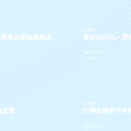
漁業署
—屏東休閒漁業廊道
雲林好好玩—雲
2022-01-03
1370
漁業署
地直擊
白帶魚捲香芋米
2024-12-17