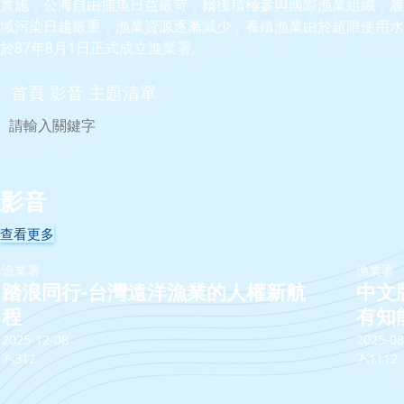
實施，公海自由捕魚日益嚴苛，爾後積極參與國際漁業組織，履
域污染日趨嚴重，漁業資源逐漸減少；養殖漁業由於超限使用水
於87年8月1日正式成立漁業署。
首頁
影音
主題清單
影音
查看更多
漁業署
漁業署
踏浪同行-台灣遠洋漁業的人權新航
中文
程
有知
2025-12-08
2025-08
312
1112