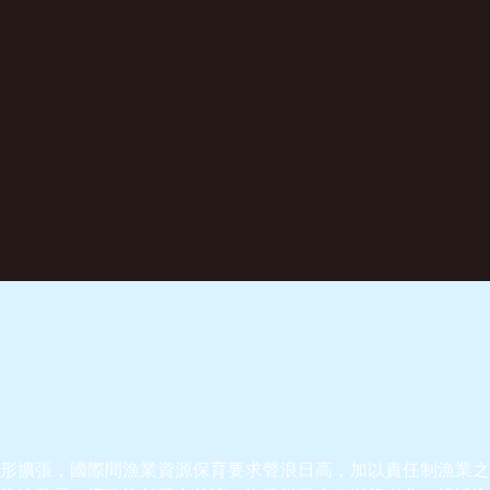
形擴張，國際間漁業資源保育要求聲浪日高，加以責任制漁業之