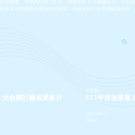
快速發展，導致漁村勞力外流，漁業從業人口漸趨老化；沿近海
與未來漁業發展及配合政府再造，有效發揮行政管理輔導效率，
漁業署
業署 光合菌計畫成果影片
111年度漁業署
2025-03-17
522