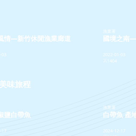
漁業署
風情—新竹休閒漁業廊道
國境之南
-03
2022-01-03
1404
的美味旅程
漁業署
椒鹽白帶魚
白帶魚 產
-17
2024-12-17