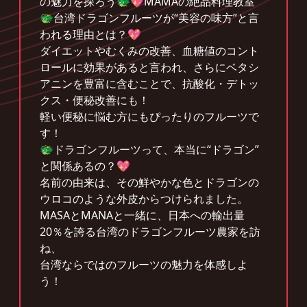
の魅力を探ろう🐲💖MAMAの絶品料理教室
🐲台湾ドラゴンフルーツが“美容の味方”と言
われる理由とは？💖
ダイエットやむくみの改善、血糖値のコント
ロールに効果があると言われ、さらにベタシ
アニンを豊富に含むことで、抗酸化・デトッ
クス・便秘改善にも！
軽い便秘に悩む方にもぴったりのフルーツで
す！
🐲ドラゴンフルーツって、本当に“ドラゴン”
と関係あるの？💖
名前の由来は、その鮮やかな色とドラゴンの
ウロコのような外皮からつけられました。
MASAとMANAと一緒に、日本への輸出量
20％を誇る台湾のドラゴンフルーツ農家を訪
ね、
台湾ならではのフルーツの魅力を体感しよ
う！