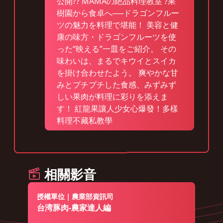
公開?? MAMAの絶品料理教室 ?果
樹園から食卓へ──ドラゴンフルー
ツの魅力を料理で堪能！ 美容と健
康の味方・ドラゴンフルーツを使
った“映える”一皿をご紹介。 その
味わいは、まるでキウイとスイカ
を掛け合わせたよう。 爽やかな甘
みとプチプチした食感、みずみず
しい果肉が料理に彩りを添えま
す！ 紅龍果讓人少女心爆發！多樣
料理不藏私教學
相關影音
授權單位｜農業部資訊司
台湾豚肉-農家達人編