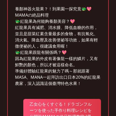
養顏神器火龍果？！到果園一探究竟🐲💖
MAMAの絶品料理
🐲紅龍果為何能夠養顏美容？💖
紅龍果具有減肥、消水腫、降低血糖的作用，
並且是甜菜紅素含量最多的食物，有抗氧化、
消火氣、降血壓及改善便祕等功效，如果有輕
微便祕的人，很建議食用喔！
🐲紅龍果跟龍有關係嗎？💖
因為紅龍果的外皮有著像龍一樣的鱗片，又有
鮮艷的顏色，所以才被這樣命名。
準備好體驗紅龍果的魅力了嗎～那就跟著
MASA、MANA一起拜訪出口日本20%的紅龍果
農家，深入認識這個臺灣特色水果！
乙女心をくすぐる！ドラゴンフル
ーツを使った手作り料理レシピを