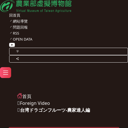
回首頁
網站導覽
問題回報
RSS
OPEN DATA
字
首頁
Foreign Video
台湾ドラゴンフルーツ-農家達人編