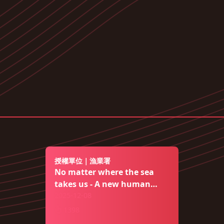
授權單位｜漁業署
No matter where the sea
takes us - A new human
rights journey for Taiwan’s
2025-12-08
distant water fisheries
1398