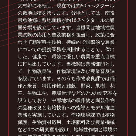
大村郷に移転し、現在では約50.5ヘクタール
の敷地面積を誇ります。分場としては、南投
県魚池郷に敷地面積が約16.7ヘクタールの埔
里分場を設立しています。当機関は地域性農
業試験の応用と普及業務を担当し、政策に合
わせて精密科学技術、持続的で国際的な農業
についての提携業務を展開することで、傑出
した、健康で、環境に優しい農業を重点目標
に打ち出しています。当機関は業務部門とし
て、作物改良課、作物環境課及び農業普及課
を設けています。そのうち作物改良課では稲
作と米質、特用作物と雑穀、野菜、果樹、花
卉、生物工学、農場管理などの7つの研究室を
設立しており、中部地域の農作物と園芸作物
の品種改良と栽培技術への指導とモデル推進
業務を実施しています。作物環境課では植物
保護、生物資材応用、土壌肥料及び農業機械
など4つの研究室を設け、地域性作物と環境の