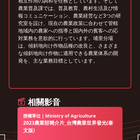
相互作用の調和を任務としています。そして
農業普及課では、普及教育、農村生活及び情
報コミュニケーション、農業経営など3つの研
究室を設け、現在の農業政策に合わせて管轄
地域内の農家への指導と国内外の賓客への応
対業務を意欲的に行っています。埔里分場
は、傾斜地向け作物品種の改良と、さまざま
な傾斜地向け作物に適用できる農業体系の開
発を、主な業務目標としています。
相關影音
授權單位｜Ministry of Agriculture
2023農業部簡介片_台灣農業世界發光(泰
文版)
2023-11-24