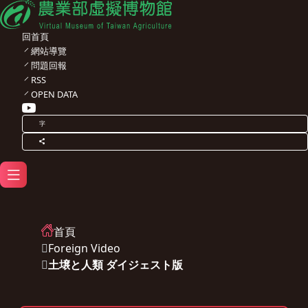
回首頁
網站導覽
問題回報
RSS
OPEN DATA
字
首頁
Foreign Video
土壌と人類 ダイジェスト版