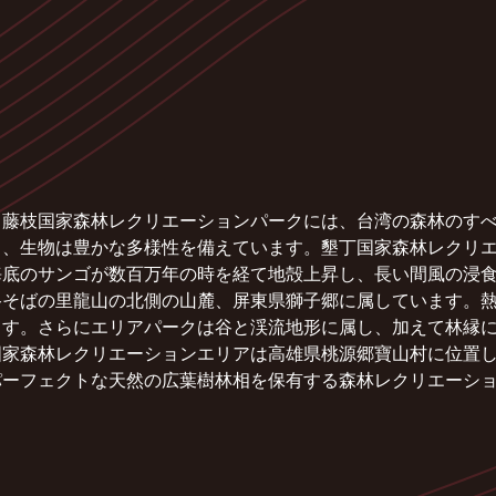
、藤枝国家森林レクリエーションパークには、台湾の森林のす
く、生物は豊かな多様性を備えています。墾丁国家森林レクリ
海底のサンゴが数百万年の時を経て地殻上昇し、長い間風の浸
路そばの里龍山の北側の山麓、屏東県獅子郷に属しています。
ます。さらにエリアパークは谷と渓流地形に属し、加えて林縁
国家森林レクリエーションエリアは高雄県桃源郷寶山村に位置
パーフェクトな天然の広葉樹林相を保有する森林レクリエーシ
。