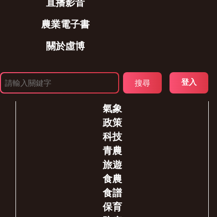
直播影音
農業電子書
關於虛博
登入
氣象
政策
科技
青農
旅遊
食農
食譜
保育