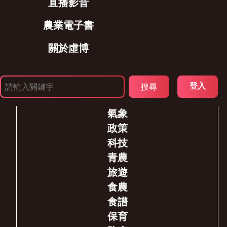
直播影音
農業電子書
關於虛博
登入
氣象
政策
科技
青農
旅遊
食農
食譜
保育