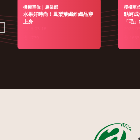
授權單位｜農業部
授權單
水果好時尚！鳳梨葉纖維織品穿
點蚵成
上身
「毛」
2026-03-16
2026-03
1779
1653