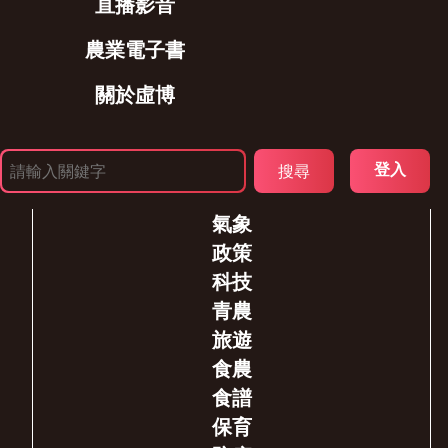
直播影音
農業電子書
關於虛博
登入
氣象
政策
科技
青農
旅遊
食農
食譜
保育