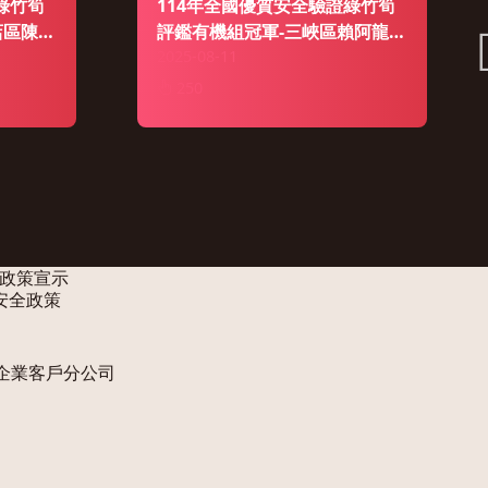
綠竹筍
114年全國優質安全驗證綠竹筍
店區陳能
評鑑有機組冠軍-三峽區賴阿龍農
土三尺深
友，醉心有機筍 五年終有成。
2025-08-11
250
政策宣示
安全政策
企業客戶分公司