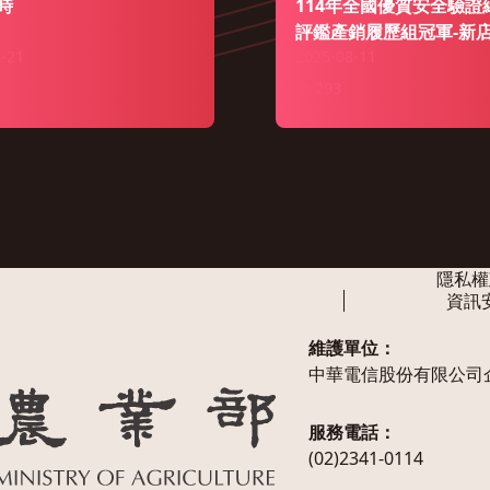
時
114年全國優質安全驗證
評鑑產銷履歷組冠軍-新
-21
恭農友，全心顧竹筍 看
2025-08-11
293
隱私權
資訊
維護單位：
中華電信股份有限公司
服務電話：
(02)2341-0114