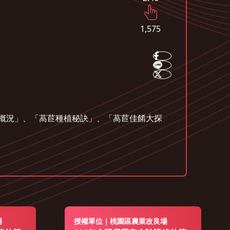
1,575
產概況」、「萵苣種植秘訣」、「萵苣佳餚大探
場
授權單位｜桃園區農業改良場