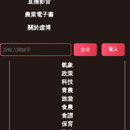
直播影音
農業電子書
關於虛博
登入
氣象
政策
科技
青農
旅遊
食農
食譜
保育