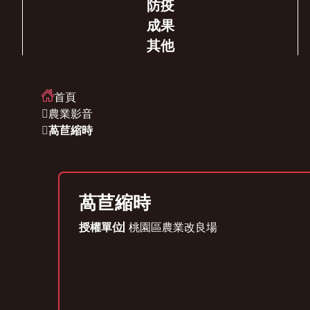
防疫
成果
其他
首頁
農業影音
萵苣縮時
萵苣縮時
授權單位
桃園區農業改良場