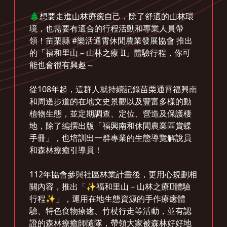
🌲想要走進山林療癒自己，除了舒適的山林環
境，也需要有適合的行程活動和專業人員帶
領！苗栗縣 #樂活通霄休閒農業發展協會 推出
的「福和里山－山林之療 II」體驗行程，你可
能也會很有興趣～
從108年起，這群人就持續記錄苗栗通霄福興南
和周邊步道的在地文史景觀以及豐富多樣的動
植物生態，並定期調查、定位、營造及保護棲
地，除了編撰出版「福興南和休閒農業區賞蝶
手冊」，也培訓出一群專業的生態導覽解說員
和森林療癒引導員！
112年協會參與社區林業計畫後，更用心規劃相
關內容，推出「✨福和里山－山林之療II體驗
行程✨」，運用在地生態資源的手作療癒體
驗、特色食物療癒、竹杖行走等活動，並有認
證的森林療癒師隨隊，帶領大家被森林好好地