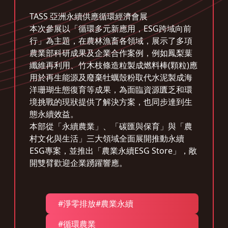
TASS 亞洲永續供應循環經濟會展
本次參展以「循環多元新應用，ESG跨域向前
行」為主題，在農林漁畜各領域，展示了多項
農業部科研成果及企業合作案例，例如鳳梨葉
纖維再利用、竹木枝條造粒製成燃料棒(顆粒)應
用於再生能源及廢棄牡蠣殼粉取代水泥製成海
洋珊瑚生態復育等成果，為面臨資源匱乏和環
境挑戰的現狀提供了解決方案，也同步達到生
態永續效益。
本部從「永續農業」、「碳匯與保育」與「農
村文化與生活」三大領域全面展開推動永續
ESG專案，並推出「農業永續ESG Store」，敞
開雙臂歡迎企業踴躍響應。
#淨零排放#農業永續
#循環農業