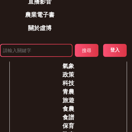
直播影音
農業電子書
關於虛博
登入
氣象
政策
科技
青農
旅遊
食農
食譜
保育