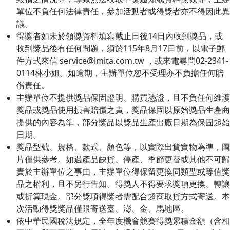
單位不負任何法律責任，參加活動者或得獎者亦不得因此異
議。
得獎者如未於領獎資料填寫截止日後14日內收到獎品，或
收到獎品後有任何問題，須於115年8月17日前，以電子郵
件方式來信 service@imita.com.tw ，或來電尋問02-2341-
0114林小姐。如逾期，主辦單位恕不受理亦不負擔任何賠
償責任。
主辦單位不提供獎品保固證明、購買憑證，且不負任何維護
獎品或獎品使用損害賠償之責，獎品保固以原始獎品生產商
提供的內容為準，部分獎品以獎品生產出廠日期為保固起始
日期。
獎品型號、規格、款式、顏色等，以實際出貨實物為準，圖
片僅供參考。如遇產品缺貨、停產、季節更替或其他不可歸
責於主辦單位之事由，主辦單位得保留更換同類型或等值獎
品之權利，且不另行告知。得獎人不得要求獎項更換、轉讓
或折算現金。部分獎項得獎者需配合超商取貨方式寄送。本
次活動得獎獎品僅限寄送臺、澎、金、馬地區。
依中華民國稅法規定，全年度機會競賽得獎累積金額（含相