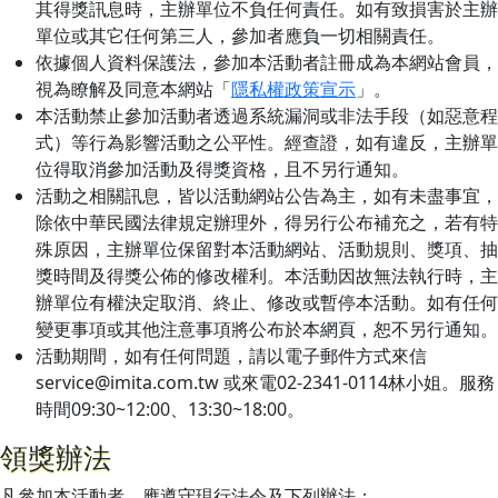
其得獎訊息時，主辦單位不負任何責任。如有致損害於主辦
單位或其它任何第三人，參加者應負一切相關責任。
依據個人資料保護法，參加本活動者註冊成為本網站會員，
視為瞭解及同意本網站「
隱私權政策宣示
」。
本活動禁止參加活動者透過系統漏洞或非法手段（如惡意程
式）等行為影響活動之公平性。經查證，如有違反，主辦單
位得取消參加活動及得獎資格，且不另行通知。
活動之相關訊息，皆以活動網站公告為主，如有未盡事宜，
除依中華民國法律規定辦理外，得另行公布補充之，若有特
殊原因，主辦單位保留對本活動網站、活動規則、獎項、抽
獎時間及得獎公佈的修改權利。本活動因故無法執行時，主
辦單位有權決定取消、終止、修改或暫停本活動。如有任何
變更事項或其他注意事項將公布於本網頁，恕不另行通知。
活動期間，如有任何問題，請以電子郵件方式來信
service@imita.com.tw 或來電02-2341-0114林小姐。服務
時間09:30~12:00、13:30~18:00。
領獎辦法
凡參加本活動者，應遵守現行法令及下列辦法：