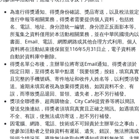
為進行得獎通知、得獎身份確認、獎品寄送，以及稅法規定
進行申報等相關業務，得獎者需要提供個人資料，包括姓
名、電話、地址、身分證統一編號、身分證正反面影本等。
所蒐集之資料僅用於本活動相關業務，並在中華民國境內以
書面、Email、電話、網際網路或其他合理方式利用。個人
資料將在活動結束後保留至116年5月31日止，電子資料將
自動於資料庫中刪除。
得獎名單公布後，主辦單位將寄送Email通知。得獎者須於
指定日期，至得獎名單中點選「我要領獎」按鈕，填寫真實
且完整的手機號碼、寄件地址和收件人姓名等，以利獎項發
送。逾期未填寫者視為放棄得獎資格。如因資料不全、有
誤，而導致獎品退回、冒領、遺失者，恕不另行補發。
獎項全聯禮券、超商購物金、City Café提貨券等將以簡訊
發送兌換連結，得獎者須填寫真實且正確之簡訊。如遇填寫
不全、有誤，使無法成功寄送，恕不另行補發。
因電腦、網路、電話、技術或不可歸責於主辦單位之事由，
使參加活動者之登錄資料有遲延、遺失、錯誤、無法辨識或
毀損之情況等，導致無法收取中獎通知或資料無效等，主辦